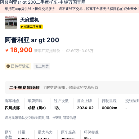
阿普利亚sr gt 200二手摩托车-申银万国官网
摩托范app提供线上担保交易服务，请不要线下交易，脱离平台将无法保障你的资金安全
天府重机
阿普利亚 sr gt 200
18,900
￥
新车厂家指导价： ¥2.69万~3.06万
已传行驶证
包上牌费
了解交易须知，保障你的交易权益
看车地点
车牌归属
过户次数
首次上牌
行驶里程
交强险
四川成都
成都 (川a)
1次
2024-02
6000km
-
请与卖家确认交强险到期时间、报废时间等信息
原车
排量
最大马力
原车座高
环保标准
参数