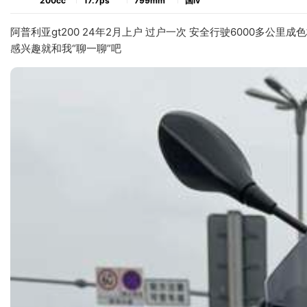
200cc
17.7ps
799mm
国ⅳ
阿普利亚gt200 24年2月上户 过户一次 安全行驶6000多公里
感兴趣就和我“聊一聊”吧