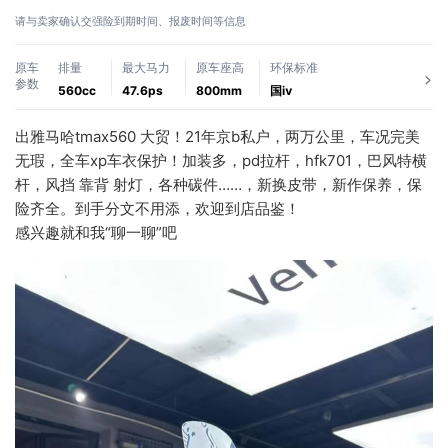
请与卖家确认交强险到期时间、报废时间等信息
原车
排量
最大马力
原车座高
环保标准
参数
560cc
47.6ps
800mm
国ⅳ
出雅马哈tmax560 大贸！21年京b私户，两万公里，车况完美
无瑕，全车xp车衣保护！加装多，pd拉杆，hfk701，巴风特横
杆，风挡 靠背 射灯，各种碳件……，新换皮带，新作保养，保
险齐全。到手分文不用添，欢迎到店品鉴！
感兴趣就和我“聊一聊”吧