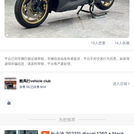
.
.
19人想要
14人收藏
平台已对车辆行驶证做审核，车辆信息由发布者提供，平台不对交易行为负责。如发现
虚假诈骗信息，请及时举报，平台将严肃处理。
酷馬行vehicle club
进入店铺
在售 58,
已出售 604
为您推荐
杜卡迪 2022款 diavel 1260 s black
粤l