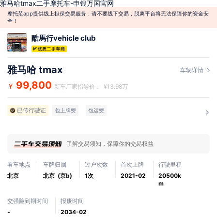
雅马哈tmax二手摩托车-申银万国官网
摩托范app提供线上担保交易服务，请不要线下交易，脱离平台将无法保障你的资金安
全！
酷馬行vehicle club
雅马哈 tmax
车辆详情
99,800
￥
新车厂家指导价： ¥13.98万
已传行驶证
包上牌费
包运费
了解交易须知，保障你的交易权益
看车地点
车牌归属
过户次数
首次上牌
行驶里程
北京
北京 (京b)
1次
2021-02
20500k
m
交强险到期时间
报废时间
-
2034-02