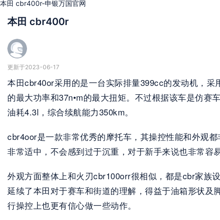
本田 cbr400r-申银万国官网
本田 cbr400r
更新于2023-06-17
本田cbr40or采用的是一台实际排量399cc的发动机
的最大功率和37n•m的最大扭矩。不过根据该车是仿
油耗4.3l，综合续航能力350km。
cbr4oor是一款非常优秀的摩托车，其操控性能和
非常适中，不会感到过于沉重，对于新手来说也非常容
外观方面整体上和火刃cbr100orr很相似，都是c
延续了本田对于赛车和街道的理解，得益于油箱形状及
行操控上也更有信心做一些动作。