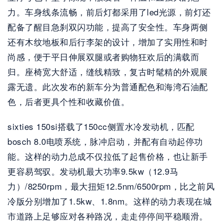
力。车身线条流畅，前后灯都采用了led光源，前灯还
配备了醒目急刹双闪功能，提高了安全性。车身两侧
还有木纹地板和后行李架的设计，增加了实用性和时
尚感，便于平日伸展双腿或者购物狂欢后的满载而
归。座椅宽大舒适，缝线精致，复古时髦精的外观展
露无遗。此次发布的新车分为普通配色和海湾石油配
色，后者更具个性和收藏价值。
sixties 150si搭载了150cc侧置水冷发动机，匹配
bosch 8.0电喷系统，脉冲启动，并配有自动起停功
能。这样的动力总成不仅拉低了起售价格，也让新手
更容易驾驭。发动机最大功率9.5kw（12.9马
力）/8250rpm，最大扭矩12.5nm/6500rpm，比之前风
冷版分别增加了1.5kw、1.8nm。这样的动力表现在城
市道路上足够应对各种路况，走走停停间平稳顺滑。