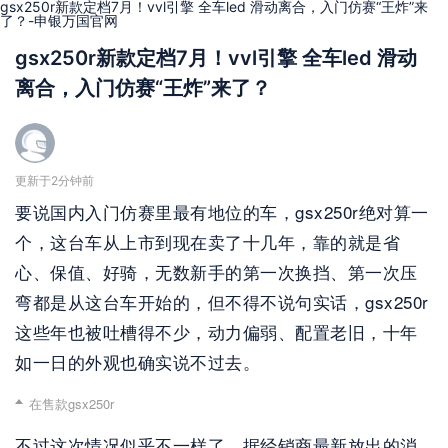
gsx250r新款定档7月！vvl引擎 全车led 滑动离合，入门仿赛“王炸”来
了？-申银万国官网
gsx250r新款定档7月！vvl引擎 全车led 滑动
离合，入门仿赛“王炸”来了？
更新于2分钟前
要说国内入门仿赛里最有地位的车，gsx250r绝对算一
个，这台车从上市到现在卖了十几年，靠的就是省
心、保值、好骑，无数新手的第一次换挡、第一次压
弯都是从这台车开始的，但不得不说句实话，gsx250r
这些年也被吐槽得不少，动力偏弱、配置老旧，十年
如一日的外观也确实说不过去。
在售款gsx250r
不过这次情况似乎不一样了，据经销商最新放出的消