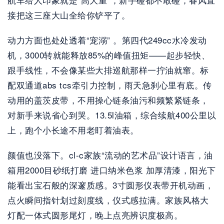
接把这三座大山全给你铲平了。
动力方面也处处透着“宠溺” 。第四代249cc水冷发动
机，3000转就能释放85%的峰值扭矩——起步轻快、
跟手线性，不会像某些大排巡航那样一拧油就窜。标
配双通道abs tcs牵引力控制，雨天急刹心里有底。传
动用的盖茨皮带，不用操心链条油污和频繁紧链条，
对新手来说省心到哭。13.5l油箱，综合续航400公里以
上，跑个小长途不用老盯着油表。
颜值也没落下。cl-c家族“流动的艺术品”设计语言，油
箱用2000目砂纸打磨 进口纳米色浆 加厚清漆，阳光下
能看出宝石般的深邃质感。3寸圆形仪表带开机动画，
点火瞬间指针划过刻度线，仪式感拉满。家族风格大
灯配一体式圆形尾灯，晚上点亮辨识度极高。