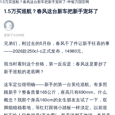
1.5万买巡航？春风这台新车把新手宠坏了-申银万国官网
1.5万买巡航？春风这台新车把新手宠坏了
更新于4分钟前
兄弟们，刚过去的5月份，春风干了件让新手狂喜的事
——2026款250cl-c正式发布，14980元。
我当时看到这个价格，第一反应是：春风这是要抄了
新手巡航的老底啊？
这车定位很明确——新手的第一台英伦巡航。有多照
顾新手？整备质量165公斤，座高只有690mm。什么
概念？我那个身高160cm的女生朋友去试了一下，双
脚能稳稳着地，等红灯跟骑小踏板一样淡定。以前巡
航车给人印象就是“高大重”，新手碰都不敢碰，春风直