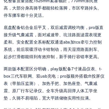
化整备质量搭配1525mm紧凑轴距，770mm亲民座
高，大部分身高骑手都能轻松落脚，市区窄路掉头、
停车挪车都十分灵活。
底盘配备铝合金后平叉，双后减震调校均衡，pro版直
接升级气囊减震，面对减速带、坑洼路面滤震表现更
柔和。安全配置全系标配双通道abs加tcs牵引力控制
系统，前后双碟浮动卡钳制动，雨天湿滑路面刹车、
起步打滑都能得到有效抑制，新手骑行容错率更高。
两款版本配置区分明确，play版配备7寸液晶仪表、t-
box三代车联网、双usb充电；pro版额外搭载tft投屏仪
表（带胎压监测）、加热手把、加热座垫、气囊减
震、原厂行车记录仪。全车升级高回弹人体工学坐
垫，久骑不易塌陷，宽大平踏储物实用性拉满。