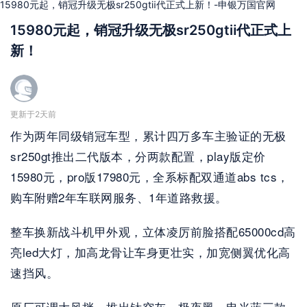
15980元起，销冠升级无极sr250gtⅱ代正式上新！-申银万国官网
15980元起，销冠升级无极sr250gtⅱ代正式上
新！
更新于2天前
作为两年同级销冠车型，累计四万多车主验证的无极
sr250gt推出二代版本，分两款配置，play版定价
15980元，pro版17980元，全系标配双通道abs tcs，
购车附赠2年车联网服务、1年道路救援。
整车换新战斗机甲外观，立体凌厉前脸搭配65000cd高
亮led大灯，加高龙骨让车身更壮实，加宽侧翼优化高
速挡风。
原厂可调大风挡，推出钛空灰、极夜黑、电光蓝三款