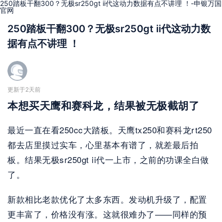
250踏板干翻300？无极sr250gt ii代这动力数据有点不讲理 ！-申银万国
官网
250踏板干翻300？无极sr250gt ii代这动力数
据有点不讲理 ！
更新于2天前
本想买天鹰和赛科龙，结果被无极截胡了
最近一直在看250cc大踏板。天鹰tx250和赛科龙rt250
都去店里摸过实车，心里基本有谱了，就差最后拍
板。结果无极sr250gt ii代一上市，之前的功课全白做
了。
新款相比老款优化了太多东西。发动机升级了，配置
更丰富了，价格没有涨。这就很难办了——同样的预