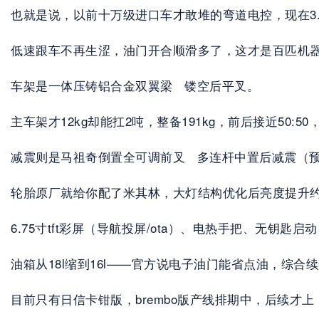
也就是说，以前十万级进口车才敢堆的弯道电控，现在3
低速跟车不再生涩，油门开合顺滑多了，这才是百匹机
车架是一体压铸铝合金双翼梁   镂空后平叉。
主车架才12kg却能扛2吨，整备191kg，前后接近50:
减震则是马祖奇倒置全可调前叉   多连杆中置后减震（
轮胎原厂就给你配了米其林，大灯结构优化后亮度提升约
6.75寸tft彩屏（导航投屏/ota）、电热手把、无钥匙
油箱从18l缩到16l——官方说电子油门能省点油，综合续
目前只有日信卡钳版，brembo版产线排期中，后续才上（