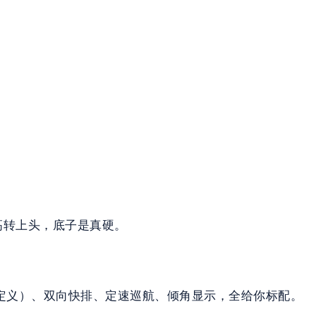
用高转上头，底子是真硬。
道/自定义）、双向快排、定速巡航、倾角显示，全给你标配。