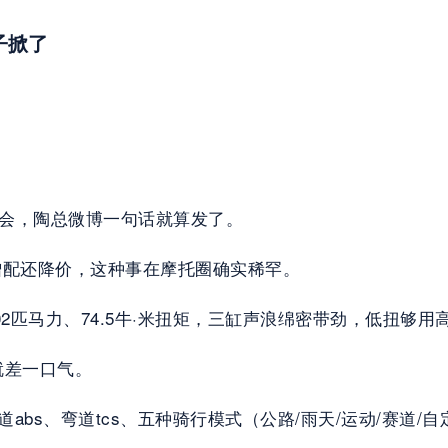
子掀了
发布会，陶总微博一句话就算发了。
。增配还降价，这种事在摩托圈确实稀罕。
102匹马力、74.5牛·米扭矩，三缸声浪绵密带劲，低扭够
就差一口气。
弯道abs、弯道tcs、五种骑行模式（公路/雨天/运动/赛