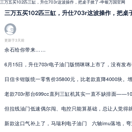
三万五买102匹三缸，升仕703r这波操作，把桌子掀了-申银万国官网
三万五买102匹三缸，升仕703r这波操作，把桌
更新于3天前
余石给你带来……
6月15日，升仕703r电子油门版悄咪咪上市了，没有
日信卡钳版统一零售价35800元，比老款直降4000块
老款703r那台699cc直列三缸机其实一直不缺排面——
但拉线油门低速偶尔闯、电控只能算基础，总让人觉得
新款这口气补上了，马瑞利电子油门   六轴imu落地，