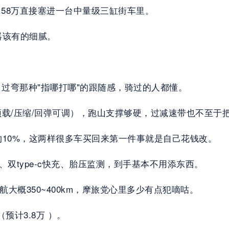
.58万直接塞进一台中量级三缸街车里。
器该有的细腻。
50，过弯那种"指哪打哪"的跟随感，骑过的人都懂。
预载/压缩/回弹可调），跑山支撑够硬，过减速带也不至于
10%，这两样很多车买回来第一件事就是自己花钱改。
启动、双type‑c快充、胎压监测，到手基本不用添东西。
航大概350~400km，摩旅党心里多少有点犯嘀咕。
预计3.8万 ）。