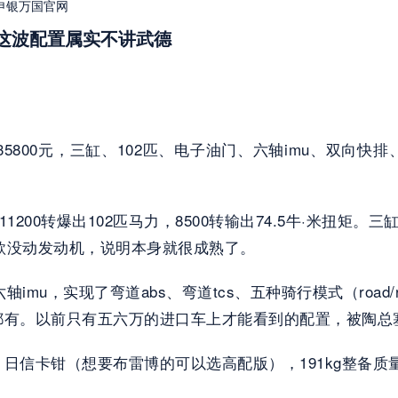
-申银万国官网
3r这波配置属实不讲武德
35800元，三缸、102匹、电子油门、六轴imu、双向快
，11200转爆出102匹马力，8500转输出74.5牛·米
6款没动发动机，说明本身就很成熟了。
，实现了弯道abs、弯道tcs、五种骑行模式（road/rain/
都有。以前只有五六万的进口车上才能看到的配置，被陶总
卡钳（想要布雷博的可以选高配版），191kg整备质量，1