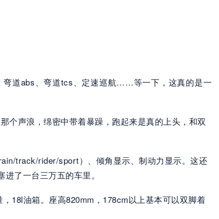
排、弯道abs、弯道tcs、定速巡航……等一下，这真的是一
扭矩。三缸那个声浪，绵密中带着暴躁，跑起来是真的上头，和双
track/rider/sport）、倾角显示、制动力显示。这还
塞进了一台三万五的车里。
8l油箱。座高820mm，178cm以上基本可以双脚着