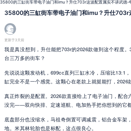
35800的三缸街车带电子油门和imu？升仕703r这波配置属实不讲武德
35800的三缸街车带电子油门和imu？升仕70
更新于3天前
我是真没想到，升仕能把703r的2026款做到这个程度。
台三万多的街车？
先说说这颗发动机，699cc直列三缸水冷，压缩比13:1
缸完全不是一个感觉。这颗心在老款上就挺能打，202
真正炸裂的是配置。2026款直接给上了电子油门，配合六轴imu
没完——双向快排、定速巡航、电加热手把你想到的它
底盘部分也没缩水，马祖奇倒置可调减震，铝合金车架，日信
地。米其林轮胎也是标配，这点很良心。