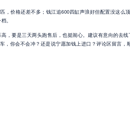
7匹，价格还差不多；钱江追600四缸声浪好但配置没这么顶；
一档。
再高，要是三天两头跑售后，也挺闹心。建议有意向的去线
街车，你会不会冲？还是说宁愿加钱上进口？评论区留言，顺