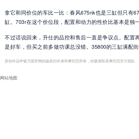
拿它和同价位的车比一比：春风675nk也是三缸但只有6
缸。703r在这个价位段，配置和动力的性价比基本是独
不过话说回来，升仕的品控和售后一直是争议点。配置
是好车，但买之前多做功课总没错。35800的三缸满配
原创作品申银万国官网的版权归作者和摩托范所有，转载请联系摩托范官方团队
网站地图