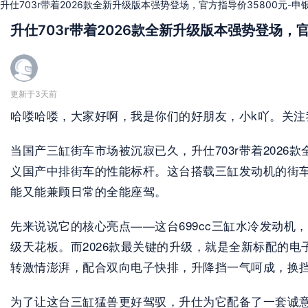
升仕703r带着2026款全新升级版本强势登场，官方指导价35800元-申
升仕703r带着2026款全新升级版本强势登场，官
更新于3天前
哈喽哈喽，大家好啊，我是你们的好朋友，小k吖。关注
当国产三缸街车市场被沉寂已久，升仕703r带着2026
义国产中排街车的性能标杆。这台搭载三缸发动机的街
能又能兼顾日常的全能座驾。
先来说说它的核心亮点——这台699cc三缸水冷发动机，能
级天花板。而2026款最关键的升级，就是全新标配的
转激情澎湃，配合双向电子快排，升降挡一气呵成，换
为了让这台三缸猛兽更好驾驭，升仕为它配备了一套诚意满