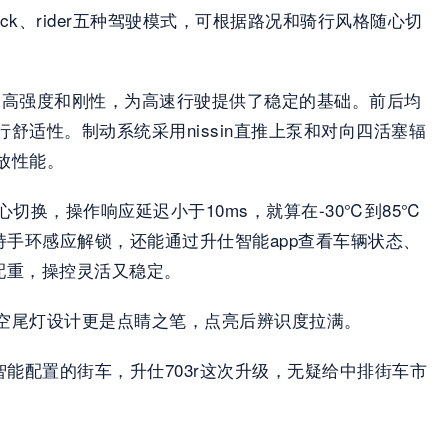
ack、rider五种驾驶模式，可根据路况和骑行风格随心切
证了高强度和刚性，为高速行驶提供了稳定的基础。前后均
适性。制动系统采用nissin直推上泵和对向四活塞辐
放性能。
心切换，操作响应延迟小于10ms，就算在-30℃到85℃
持手环感应解锁，还能通过升仕智能app查看车辆状态、
配重，操控灵活又稳定。
空尾灯设计更是点睛之笔，点亮后辨识度拉满。
全套智能配置的街车，升仕703r这次升级，无疑给中排街车市