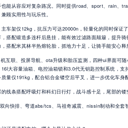
容应对复杂路况。同时提供road、sport、rain、tr
，兼顾实用性与玩乐性。
车架仅12kg，抗压力可达20000n，轻量化的同时保
，搭配锻造多连杆后悬挂，能有效过滤路面颠簸，提升骑行舒
力，搭配米其林半热熔轮胎，抓地力十足，让骑手能安心释
手机互联、投屏导航、ota升级和胎压监测，四种ui界面可随
6l大容量油箱、电控油箱锁和3.0代无钥匙控制系统，支
质量仅191kg，配合铝合金镂空后平叉，进一步优化车身
厉的线条搭配呼吸灯和科幻日行灯，战斗感十足，尾部的镂
向快排、弯道abs/tcs、马祖奇减震、nissin制动和