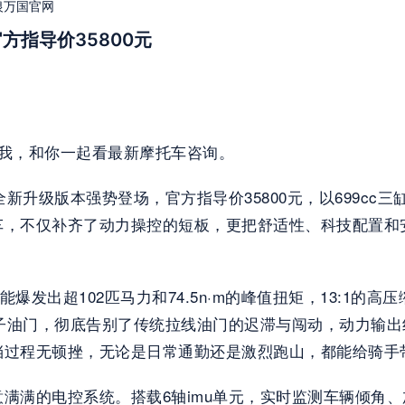
银万国官网
方指导价35800元
我，和你一起看最新摩托车咨询。
款全新升级版本强势登场，官方指导价35800元，以699c
车，不仅补齐了动力操控的短板，更把舒适性、科技配置和
爆发出超102匹马力和74.5n·m的峰值扭矩，13:1的高
电子油门，彻底告别了传统拉线油门的迟滞与闯动，动力输
挡过程无顿挫，无论是日常通勤还是激烈跑山，都能给骑手
满的电控系统。搭载6轴imu单元，实时监测车辆倾角、加