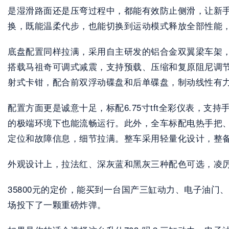
是湿滑路面还是压弯过程中，都能有效防止侧滑，让新手也能从
换，既能温柔代步，也能切换到运动模式释放全部性能
底盘配置同样拉满，采用自主研发的铝合金双翼梁车架，主
搭载马祖奇可调式减震，支持预载、压缩和复原阻尼调节
射式卡钳，配合前双浮动碟盘和后单碟盘，制动线性有
配置方面更是诚意十足，标配6.75寸tft全彩仪表，支持
的极端环境下也能流畅运行。此外，全车标配电热手把、1
定位和故障信息，细节拉满。整车采用轻量化设计，整备
外观设计上，拉法红、深灰蓝和黑灰三种配色可选，凌
35800元的定价，能买到一台国产三缸动力、电子油门、双
场投下了一颗重磅炸弹。