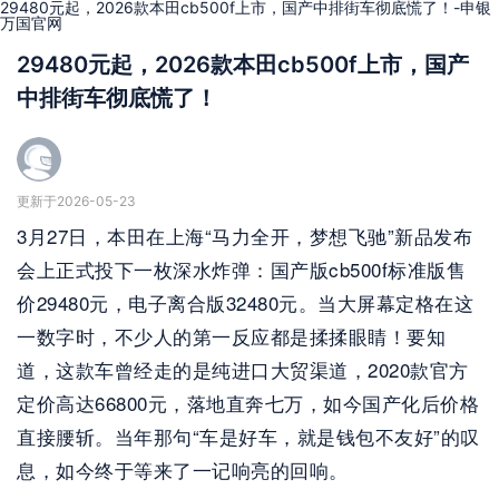
29480元起，2026款本田cb500f上市，国产中排街车彻底慌了！-申银
万国官网
29480元起，2026款本田cb500f上市，国产
中排街车彻底慌了！
更新于2026-05-23
3月27日，本田在上海“马力全开，梦想飞驰”新品发布
会上正式投下一枚深水炸弹：国产版cb500f标准版售
价29480元，电子离合版32480元。当大屏幕定格在这
一数字时，不少人的第一反应都是揉揉眼睛！要知
道，这款车曾经走的是纯进口大贸渠道，2020款官方
定价高达66800元，落地直奔七万，如今国产化后价格
直接腰斩。当年那句“车是好车，就是钱包不友好”的叹
息，如今终于等来了一记响亮的回响。