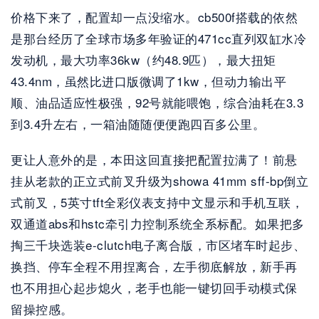
价格下来了，配置却一点没缩水。cb500f搭载的依然
是那台经历了全球市场多年验证的471cc直列双缸水冷
发动机，最大功率36kw（约48.9匹），最大扭矩
43.4nm，虽然比进口版微调了1kw，但动力输出平
顺、油品适应性极强，92号就能喂饱，综合油耗在3.3
到3.4升左右，一箱油随随便便跑四百多公里。
更让人意外的是，本田这回直接把配置拉满了！前悬
挂从老款的正立式前叉升级为showa 41mm sff-bp倒立
式前叉，5英寸tft全彩仪表支持中文显示和手机互联，
双通道abs和hstc牵引力控制系统全系标配。如果把多
掏三千块选装e-clutch电子离合版，市区堵车时起步、
换挡、停车全程不用捏离合，左手彻底解放，新手再
也不用担心起步熄火，老手也能一键切回手动模式保
留操控感。