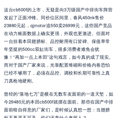
这台cb500f的上市，无疑是向3万级国产中排街车阵营
发起了正面冲锋。同价位区间里，春风450nk售价
23880元起，qjmotor追550卖26999元，这些国产竞品
在动力账面数据上确实更强，外观也更激进。但面对
一台挂着本田翅膀标、品控耐用有口皆碑、保值率常
年坚挺的500cc双缸街车，很多消费者难免会犹
豫！“再加一点上本田”这句戏言，如今真的成了现实。
而对于国产厂家来说，光靠配置堆砌和价格内卷恐怕
已经不够用了，必须在品控、调校和长期可靠性上真
刀真枪地硬刚。
曾经的“落地七万”是横在无数车友面前的一道天堑，如
今29480元的本田cb500f就摆在面前。那些在国产中排
面前暗自得意的厂家们，是时候认真想一想：当翅膀
标不再遥不可及，你们还拿什么来留人？