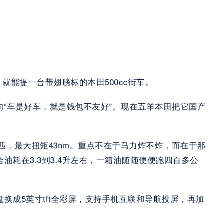
万，就能提一台带翅膀标的本田500cc街车。
句“车是好车，就是钱包不友好”。现在五羊本田把它国产
.9匹，最大扭矩43nm。重点不在于马力炸不炸，而在于那
耗在3.3到3.4升左右，一箱油随随便便跑四百多公
盘换成5英寸tft全彩屏，支持手机互联和导航投屏，再加