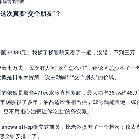
-申银万国官网
，这次真要“交个朋友”？
电子离合版32480元。我揉了揉眼睛又看了一遍，没错，不到三
地奔着七万去，每次有人问“这车怎么样”，评论区总少不了一
概是日系大贸第一次主动喊出“交个朋友”的价钱。
的依然是那台471cc水冷直列双缸，最大功率36kw约48
市场服役了多年，油品适应性相当强，92号就能喂饱，综合油
，更不用担心油费让你吃土”的务实派。
owa sff-bp倒立式前叉，比老款提升了一个档次；仪表
全感全给安排上了。