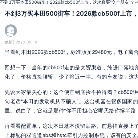
不到3万买本田500街车！2026款cb500f上市，这次真要“交个朋友”？
不到3万买本田500街车！2026款cb500f上市
更新于2026-05-10
当看到本田2026款cb500f，标准版卖29480元，
回想一下，当年的cb500f走的是大贸渠道，纯进口落
化了，价格直接腰斩，少了将近一半。有的车友说，这大
先说大家最关心的：这个便宜到底捡不捡得着？cb500f用
句老话“本田的发动机从不骗人”。这台机器在很多国家的
里。说白了，它就是那种“你不用担心它哪天给你撂半路
再看看配置单，这次本田基本没留后路。前悬挂直接上了sh
上标配的双通道abs和hstc牵引力控制系统，该有的安