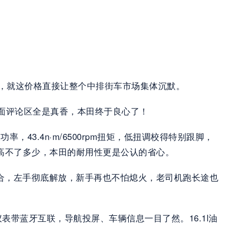
80元，就这价格直接让整个中排街车市场集体沉默。
面评论区全是真香，本田终于良心了！
率，43.4n·m/6500rpm扭矩，低扭调校得特别跟脚，
车高不了多少，本田的耐用性更是公认的省心。
用捏离合，左手彻底解放，新手再也不怕熄火，老司机跑长途也
文仪表带蓝牙互联，导航投屏、车辆信息一目了然。16.1l油