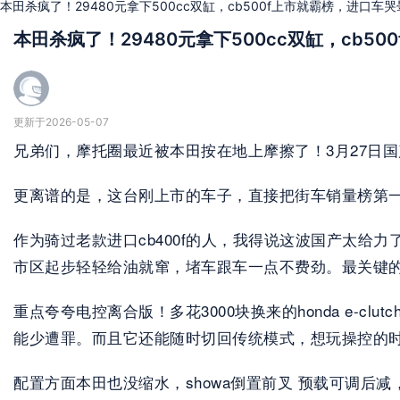
本田杀疯了！29480元拿下500cc双缸，cb500f上市就霸榜，进口车
本田杀疯了！29480元拿下500cc双缸，cb5
更新于2026-05-07
兄弟们，摩托圈最近被本田按在地上摩擦了！3月27日国产
更离谱的是，这台刚上市的车子，直接把街车销量榜第
作为骑过老款进口cb400f的人，我得说这波国产太给力了。那
市区起步轻轻给油就窜，堵车跟车一点不费劲。最关键的是
重点夸夸电控离合版！多花3000块换来的honda e
能少遭罪。而且它还能随时切回传统模式，想玩操控的
配置方面本田也没缩水，showa倒置前叉 预载可调后减，