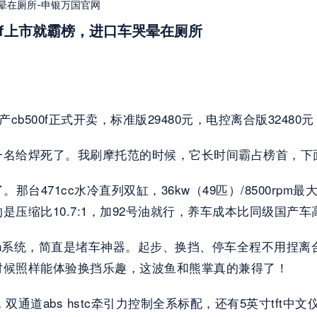
哭晕在厕所-申银万国官网
00f上市就霸榜，进口车哭晕在厕所
cb500f正式开卖，标准版29480元，电控离合版324
一名给焊死了。我刷摩托范的时候，它长时间霸占榜首，下
台471cc水冷直列双缸，36kw（49匹）/8500rpm最大功
压缩比10.7:1，加92号油就行，养车成本比同级国产
-clutch系统，简直是堵车神器。起步、换挡、停车全程不
时候照样能体验换挡乐趣，这波鱼和熊掌真的兼得了！
双通道abs hstc牵引力控制全系标配，还有5英寸tft中