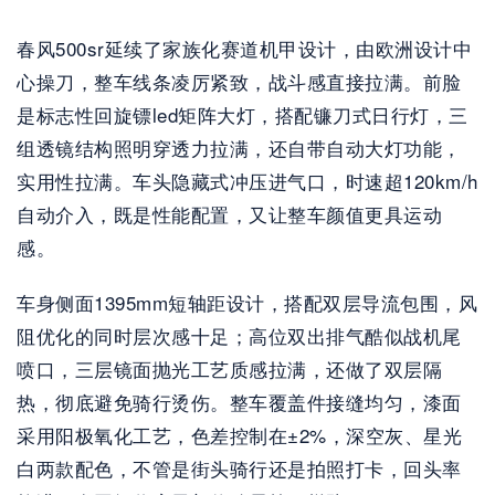
春风500sr延续了家族化赛道机甲设计，由欧洲设计中
心操刀，整车线条凌厉紧致，战斗感直接拉满。前脸
是标志性回旋镖led矩阵大灯，搭配镰刀式日行灯，三
组透镜结构照明穿透力拉满，还自带自动大灯功能，
实用性拉满。车头隐藏式冲压进气口，时速超120km/h
自动介入，既是性能配置，又让整车颜值更具运动
感。
车身侧面1395mm短轴距设计，搭配双层导流包围，风
阻优化的同时层次感十足；高位双出排气酷似战机尾
喷口，三层镜面抛光工艺质感拉满，还做了双层隔
热，彻底避免骑行烫伤。整车覆盖件接缝均匀，漆面
采用阳极氧化工艺，色差控制在±2%，深空灰、星光
白两款配色，不管是街头骑行还是拍照打卡，回头率