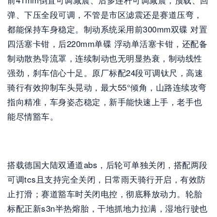
弹、下压全段可调，不管是市区滤震还是赛道压弯，
都能保持车身稳定。制动系统采用前300mm双碟 对置
四活塞卡钳，后220mm单碟 浮动单活塞卡钳，还配备
制动散热导流罩，连续制动也无明显热衰，制动线性
强劲，刹车信心十足。原厂标配24段可调钛尺，高速
骑行有效抑制车头晃动，最大55°倾角，山路连续攻弯
指向精准，车身姿态稳定，新手能快速上手，老手也
能尽情豁车。
搭载德国大陆双通道abs，后轮可单独关闭，搭配两段
可调tcs且支持完全关闭，日常雨天骑行开启，有效防
止打滑；赛道豁车时关闭电控，彻底释放动力。轮胎
标配正新s3n半热熔胎，干地抓地力拉满，湿地行驶也