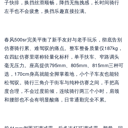
子快排，换挡丝滑顺畅，降挡无拖拽感，长时间骑行
左手也不会疲惫，换挡乐趣直接拉满。
春风500sr完美平衡了新手友好与老手玩乐，彻底告别
仿赛骑行累、难驾驭的痛点。整车整备质量仅187kg，
在四缸仿赛里堪称轻量化标杆，单手扶车、窄路调头
毫无压力。座高提供795mm、805mm、815mm三种可
选，170cm身高就能全脚掌着地，小个子车友也能轻
松驾驭。骑行三角介于街车与纯种仿赛之间，手把高
度合理，不会过度前倾，连续骑行两三个小时，肩颈
和腰部也不会有明显酸痛，日常通勤完全不累。
前41mm倒置可调减震、后多连杆可调减震，预载、回