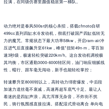
拉满，在同级仿赛里颜值稳居第一梯队。
动力绝对是春风500sr的核心杀招，搭载cfmoto自研
499cc直列四缸水冷发动机，彻底打破国产四缸低转无
力的魔咒。常规状态下最大功率58kw，开启ram-air冲
压进气后直接飙升至61kw，峰值*扭矩49n·m，零百加
速3秒级，极速轻松突破220km/h。这台发动机调校极
其均衡，市区通勤3000-6000转区间，油门响应细腻线
性，蠕行、跟车毫无闯动，新手也能轻松掌控；
转速攀升至8000转以上，高转动力绵密爆发，中后段
加速力道丝毫不衰减，高速再超车底气十足。最让人
着迷的是四缸声浪，高亢浑厚无杂音，不炸街不扰
民，骑行氛围感直接拉满。搭配湿式滑动离合 单向电