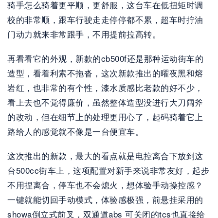
骑手怎么骑着更平顺，更舒服，这台车在低扭矩时调
校的非常顺，跟车行驶走走停停都不累，超车时拧油
门动力就来非常跟手，不用提前拉高转。
再看看它的外观，新款的cb500f还是那种运动街车的
造型，看着利索不拖沓，这次新款推出的曜夜黑和熔
岩红，也非常的有个性，漆水质感比老款的好不少，
看上去也不觉得廉价，虽然整体造型没进行大刀阔斧
的改动，但在细节上的处理更用心了，起码骑着它上
路给人的感觉就不像是一台便宜车。
这次推出的新款，最大的看点就是电控离合下放到这
台500cc街车上，这项配置对新手来说非常友好，起步
不用捏离合，停车也不会熄火，想体验手动操控感？
一键就能切回手动模式，体验感极强，前悬挂采用的
showa倒立式前叉，双通道abs 可关闭的tcs也直接给