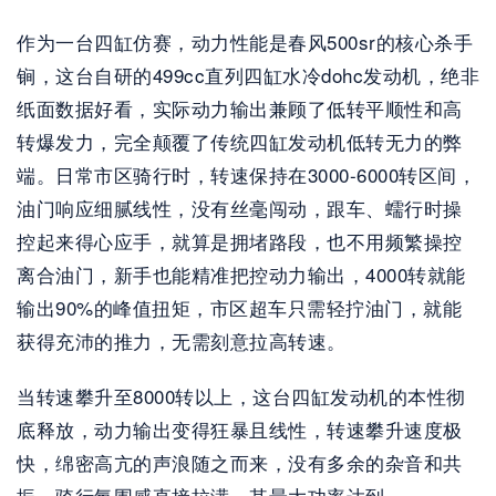
作为一台四缸仿赛，动力性能是春风500sr的核心杀手
锏，这台自研的499cc直列四缸水冷dohc发动机，绝非
纸面数据好看，实际动力输出兼顾了低转平顺性和高
转爆发力，完全颠覆了传统四缸发动机低转无力的弊
端。日常市区骑行时，转速保持在3000-6000转区间，
油门响应细腻线性，没有丝毫闯动，跟车、蠕行时操
控起来得心应手，就算是拥堵路段，也不用频繁操控
离合油门，新手也能精准把控动力输出，4000转就能
输出90%的峰值扭矩，市区超车只需轻拧油门，就能
获得充沛的推力，无需刻意拉高转速。
当转速攀升至8000转以上，这台四缸发动机的本性彻
底释放，动力输出变得狂暴且线性，转速攀升速度极
快，绵密高亢的声浪随之而来，没有多余的杂音和共
振，骑行氛围感直接拉满。其最大功率达到