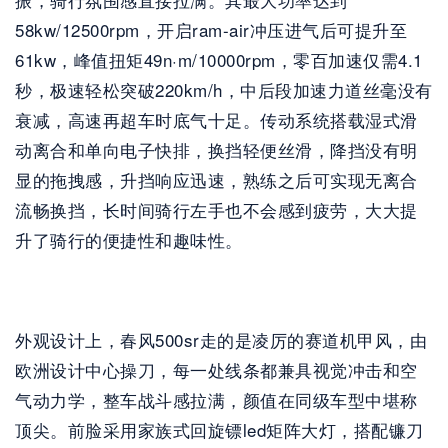
58kw/12500rpm，开启ram-air冲压进气后可提升至
61kw，峰值扭矩49n·m/10000rpm，零百加速仅需4.1
秒，极速轻松突破220km/h，中后段加速力道丝毫没有
衰减，高速再超车时底气十足。传动系统搭载湿式滑
动离合和单向电子快排，换挡轻便丝滑，降挡没有明
显的拖拽感，升挡响应迅速，熟练之后可实现无离合
流畅换挡，长时间骑行左手也不会感到疲劳，大大提
升了骑行的便捷性和趣味性。
外观设计上，春风500sr走的是凌厉的赛道机甲风，由
欧洲设计中心操刀，每一处线条都兼具视觉冲击和空
气动力学，整车战斗感拉满，颜值在同级车型中堪称
顶尖。前脸采用家族式回旋镖led矩阵大灯，搭配镰刀