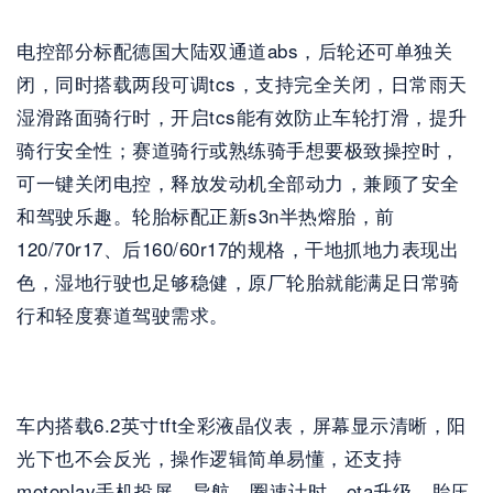
电控部分标配德国大陆双通道abs，后轮还可单独关
闭，同时搭载两段可调tcs，支持完全关闭，日常雨天
湿滑路面骑行时，开启tcs能有效防止车轮打滑，提升
骑行安全性；赛道骑行或熟练骑手想要极致操控时，
可一键关闭电控，释放发动机全部动力，兼顾了安全
和驾驶乐趣。轮胎标配正新s3n半热熔胎，前
120/70r17、后160/60r17的规格，干地抓地力表现出
色，湿地行驶也足够稳健，原厂轮胎就能满足日常骑
行和轻度赛道驾驶需求。
车内搭载6.2英寸tft全彩液晶仪表，屏幕显示清晰，阳
光下也不会反光，操作逻辑简单易懂，还支持
motoplay手机投屏、导航、圈速计时、ota升级、胎压