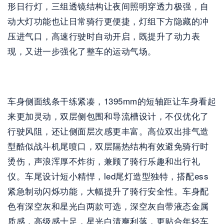
形日行灯，三组透镜结构让夜间照明穿透力极强，自
动大灯功能也让日常骑行更便捷，灯组下方隐藏的冲
压进气口，高速行驶时自动开启，既提升了动力表
现，又进一步强化了整车的运动气场。
车身侧面线条干练紧凑，1395mm的短轴距让车身看起
来更加灵动，双层侧包围和导流槽设计，不仅优化了
行驶风阻，还让侧面层次感更丰富。高位双出排气造
型酷似战斗机尾喷口，双层隔热结构有效避免骑行时
烫伤，声浪浑厚不炸街，兼顾了骑行乐趣和出行礼
仪。车尾设计短小精悍，led尾灯造型独特，搭配ess
紧急制动闪烁功能，大幅提升了骑行安全性。车身配
色有深空灰和星光白两款可选，深空灰自带液态金属
质感，高级感十足，星光白清爽利落，更贴合年轻车