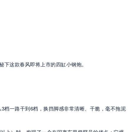
揭秘下这款春风即将上市的四缸小钢炮。
，从3档一路干到6档，换挡脚感非常清晰、干脆，毫不拖泥
000转以上）时，发现了一个在国产车里极罕见的优点：它爆