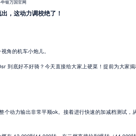
-申银万国官网
流出，这动力调校绝了！
一视角的机车小炮儿。
0sr 到底好不好骑？今天直接给大家上硬菜！提前为大家
油，整个动力输出非常平顺ok。接着进行快速的加减档测试
 13,000到14,000转。在二档直接拉到爆转（14,