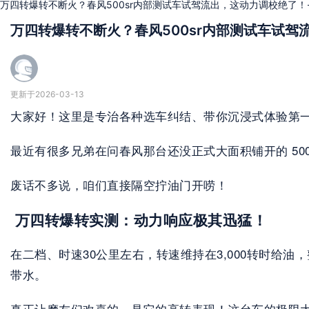
万四转爆转不断火？春风500sr内部测试车试驾流出，这动力调校绝了！
万四转爆转不断火？春风500sr内部测试车试驾
更新于2026-03-13
大家好！这里是专治各种选车纠结、带你沉浸式体验第
最近有很多兄弟在问春风那台还没正式大面积铺开的 50
废话不多说，咱们直接隔空拧油门开唠！
 万四转爆转实测：动力响应极其迅猛！
在二档、时速30公里左右，转速维持在3,000转时给
带水。
真正让摩友们欢喜的，是它的高转表现！这台车的极限大概在