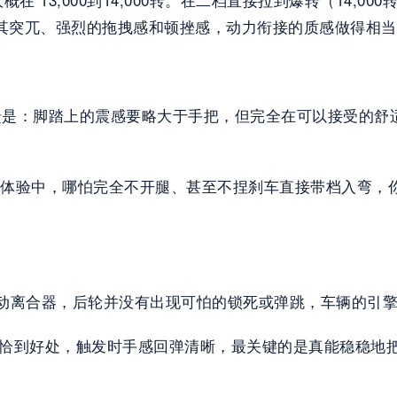
其突兀、强烈的拖拽感和顿挫感，动力衔接的质感做得相
反馈是：脚踏上的震感要略大于手把，但完全在可以接受的
弯体验中，哪怕完全不开腿、甚至不捏刹车直接带档入弯，
滑动离合器，后轮并没有出现可怕的锁死或弹跳，车辆的引
都恰到好处，触发时手感回弹清晰，最关键的是真能稳稳地