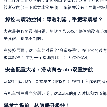
转断火的那一下感觉非常平顺！ 车辆并没有产生那种极
 操控与震动控制：弯道利器，手把零震感？
大家最关心的震动问题。新款春风500sr 整体的震动
乎其微、感觉不到的。
在操控层面，这台车绝对是个“弯道好手”。在正常的过
极其精准！ 主打一个指哪打哪，让人信心爆棚。
 安全配置大考：滑动离合 abs双重护航
从5档连降几档，直接暴力切回2档！ 得益于它优秀的
有机车博主曝光实测证明，这套abs的介入时机和力道
爆发力提前，转速攀升极快！