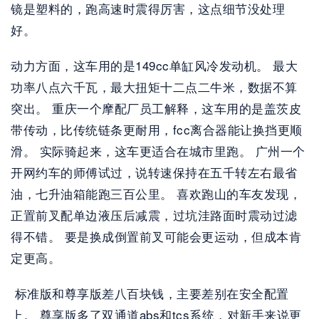
镜是塑料的，跑高速时震得厉害，这点细节没处理
好。 
动力方面，这车用的是149cc单缸风冷发动机。 最大
功率八点六千瓦，最大扭矩十二点二牛米，数据不算
突出。 重庆一个摩配厂员工解释，这车用的是盖茨皮
带传动，比传统链条更耐用，fcc离合器能让换挡更顺
滑。 实际骑起来，这车更适合在城市里跑。 广州一个
开网约车的师傅试过，说转速保持在五千转左右最省
油，七升油箱能跑三百公里。 喜欢跑山的车友发现，
正置前叉配单边液压后减震，过坑洼路面时震动过滤
得不错。 要是换成倒置前叉可能会更运动，但成本肯
定更高。
 标准版和尊享版差八百块钱，主要差别在安全配置
上。 尊享版多了双通道abs和tcs系统，对新手来说更