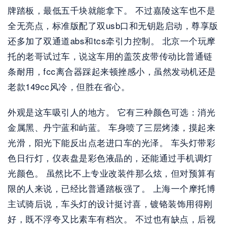
牌踏板，最低五千块就能拿下。 不过嘉陵这车也不是
全无亮点，标准版配了双usb口和无钥匙启动，尊享版
还多加了双通道abs和tcs牵引力控制。 北京一个玩摩
托的老哥试过车，说这车用的盖茨皮带传动比普通链
条耐用，fcc离合器踩起来顿挫感小，虽然发动机还是
老款149cc风冷，但胜在省心。 
外观是这车吸引人的地方。 它有三种颜色可选：消光
金属黑、丹宁蓝和屿蓝。 车身喷了三层烤漆，摸起来
光滑，阳光下能反出点老进口车的光泽。 车头灯带彩
色日行灯，仪表盘是彩色液晶的，还能通过手机调灯
光颜色。 虽然比不上专业改装件那么炫，但对预算有
限的人来说，已经比普通踏板强了。 上海一个摩托博
主试骑后说，车头灯的设计挺讨喜，镀铬装饰用得刚
好，既不浮夸又比素车有档次。 不过也有缺点，后视