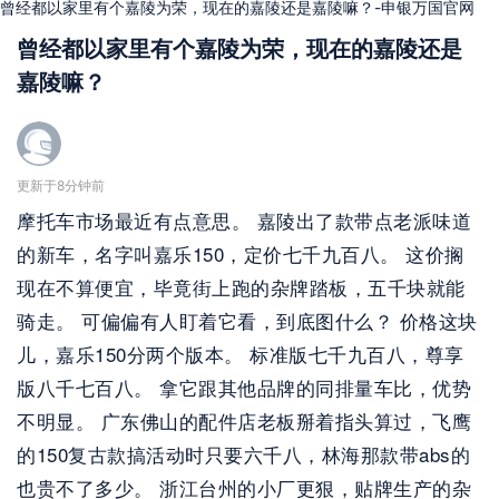
曾经都以家里有个嘉陵为荣，现在的嘉陵还是嘉陵嘛？-申银万国官网
曾经都以家里有个嘉陵为荣，现在的嘉陵还是
嘉陵嘛？
更新于8分钟前
摩托车市场最近有点意思。 嘉陵出了款带点老派味道
的新车，名字叫嘉乐150，定价七千九百八。 这价搁
现在不算便宜，毕竟街上跑的杂牌踏板，五千块就能
骑走。 可偏偏有人盯着它看，到底图什么？ 价格这块
儿，嘉乐150分两个版本。 标准版七千九百八，尊享
版八千七百八。 拿它跟其他品牌的同排量车比，优势
不明显。 广东佛山的配件店老板掰着指头算过，飞鹰
的150复古款搞活动时只要六千八，林海那款带abs的
也贵不了多少。 浙江台州的小厂更狠，贴牌生产的杂