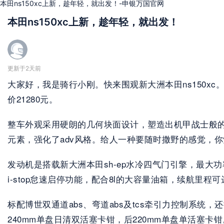
本田ns150xc上新，趁年轻，就出发！-申银万国官网
本田ns150xc上新，趁年轻，就出发！
更新于2天前
大家好，我是骑行小刚。快来围观新大洲本田ns150xc。
价21280元。
整车外观采用硬朗的几何块面设计，塑造出机甲战士般的
元素，强化了adv风格。给人一种要随时撒野的感觉，
发动机是搭载新大洲本田sh-ep水冷四气门引擎，最大功率1
i-stop怠速启停功能，配合8l的大容量油箱，续航里程可
标配博世双通道abs、弯道abs及tcs牵引力控制系统
240mm单盘日清双活塞卡钳，后220mm单盘单活塞