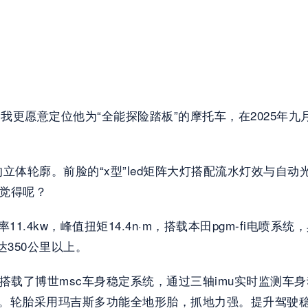
我更愿意定位他为“全能探险踏板”的摩托车，在2025年九月份
立体轮廓。前脸的“x型”led矩阵大灯搭配流水灯效与自
你觉得呢？
1.4kw，峰值扭矩14.4n·m，搭载本田pgm-fi电喷系
达350公里以上。
，还搭载了博世msc车身稳定系统，通过三轴imu实时监
卡钳。轮胎采用玛吉斯多功能全地形胎，抓地力强。提升驾驶