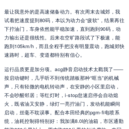
最让我意外的是高速储备动力。有次周末去城郊，我
试着把速度提到80码，本以为动力会“疲软”，结果再往
下拧油门，车身依然能平稳加速，直到跑到90码，动
力输出还是很线性。后来在空旷路段试了下极速，能
跑到105km/h，而且全程手把没有明显震动，跑城郊快
速路时，超车、变道都特别有信心。
运行品质更是加分项。acg静音启动技术太戳我了——
按启动键时，几乎听不到传统踏板那种“哐当”的机械
声，只有轻微的电机转动声，在安静的小区里启动，
不会吵醒邻居；等红灯时，i-stop怠速启停会自动熄
火，既省油又安静，绿灯一亮拧油门，发动机能瞬间
启动，丝毫不耽误事。配合本田经典的pgm-fi电喷系
统，油耗控制得特别好：我加满8.0l的油箱，市区通勤