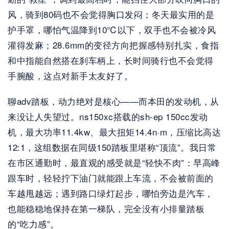
风，骑到80码也不会觉得胸口发闷；冬天最实用的是
护手罩，哪怕气温降到10℃以下，双手也不会被冷风
灌得发麻；28.6mm的变径方向把握感特别扎实，食指
和中指能自然搭在刹车柄上，长时间骑行也不会觉得
手腕酸，这点对新手太友好了。
聊adv踏板，动力绝对是核心——而本田的发动机，从
来没让人失望过。ns150xc搭载的sh-ep 150cc发动
机，最大功率11.4kw、最大扭矩14.4n·m，压缩比高达
12:1，这组数据在同级150踏板里堪称“顶流”。我日常
在市区通勤时，最直观的感受就是“轻快不肉”：早高峰
跟车时，轻轻拧下油门就能跟上车流，不会被前面的
车越甩越远；遇到路口绿灯起步，哪怕旁边是汽车，
也能稳稳地保持在第一梯队，完全没有小排量踏板
的“吃力感”。