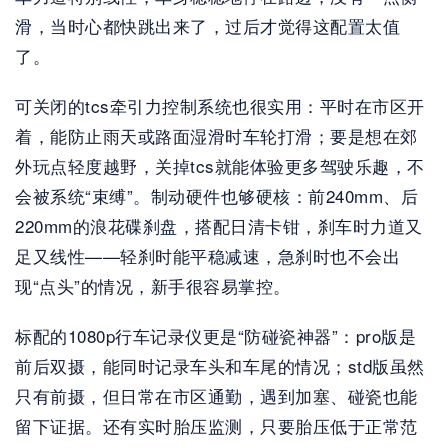
滑，当时心都快跳出来了，过后才觉得这配置太值
了。
可关闭的tcs牵引力控制系统也很实用：平时在市区开
着，能防止雨天或路面湿滑时车轮打滑；要是想在郊
外玩点轻度越野，关掉tcs就能体验更多驾驶乐趣，不
会被系统“束缚”。制动硬件也够硬核：前240mm、后
220mm的浪花碟刹盘，搭配日清卡钳，刹车时力道又
足又线性——轻刹时能平稳减速，急刹时也不会出
现“点头”的情况，新手很容易掌控。
标配的1080p行车记录仪更是“防碰瓷神器”：pro版是
前后双摄，能同时记录车头和车尾的情况；std版虽然
只有前摄，但日常在市区通勤，遇到加塞、碰瓷也能
留下证据。还有实时胎压监测，只要胎压低于正常范