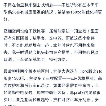
不用在包里翻来翻去找钥匙——不过听说有些本田车
型偶尔会有感应延迟的情况，希望ns150xc能优化得更
好。
座桶空间也给了我惊喜：居然能塞进一顶全盔！里面
还有分区隔板，放手套、充电器、雨披这些小物件
时，不会乱糟糟堆在一起，拿的时候也不用翻来翻
去。我平时通勤会把头盔放在座桶里，不用担心风吹
日晒，下车锁车就能走，特别方便。
最后聊聊两个版本的区别，方便大家选车：pro版比std
版贵1300元，主要多了三样配置——adv风格尾箱、高
强度护杠和后行车记录仪。如果经常需要带东西，比
如通勤带电脑包、周末带骑行装备，那pro版的尾箱很
实用；要是想玩轻度越野，护杠能防止车身刮擦，安