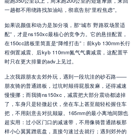
能跑350公里以上，周末跑200公里的短途摩旅，来回
一趟都不用绕路找加油站，彻底告别“里程焦虑”。
如果说颜值和动力是加分项，那“城市 野路双场景适
配”，才是ns150xc最核心的竞争力。它的悬挂配置，
在150cc踏板里简直是“降维打击”：前kyb 130mm长行
程倒置减震、后kyb 110mm氮气气囊减震，这配置平
时只在更大排量的adv上见过。
上次我跟朋友去郊外玩，遇到一段坑洼的砂石路——
朋友骑的普通踏板，过坑时颠得屁股发麻，还得减速
慢慢挪；而我骑ns150xc，减震把大部分震动都滤掉
了，车身只是轻微起伏，坐在车上甚至能轻松握住车
把，不用刻意去对抗颠簸。165mm的最小离地间隙也
超实用：过小区门口的减速带，不用像骑普通踏板那
样小心翼翼蹭底盘，直接匀速过去就行；遇到郊外的