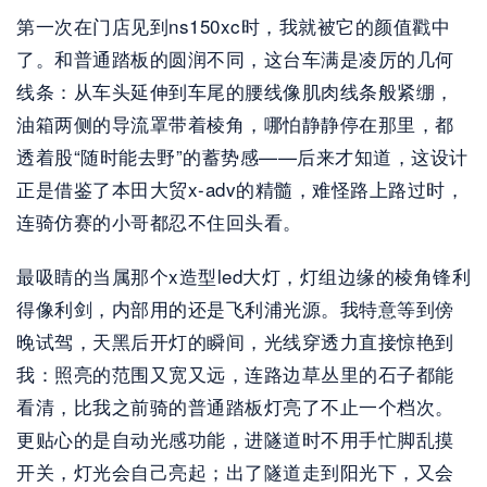
第一次在门店见到ns150xc时，我就被它的颜值戳中
了。和普通踏板的圆润不同，这台车满是凌厉的几何
线条：从车头延伸到车尾的腰线像肌肉线条般紧绷，
油箱两侧的导流罩带着棱角，哪怕静静停在那里，都
透着股“随时能去野”的蓄势感——后来才知道，这设计
正是借鉴了本田大贸x-adv的精髓，难怪路上路过时，
连骑仿赛的小哥都忍不住回头看。
最吸睛的当属那个x造型led大灯，灯组边缘的棱角锋利
得像利剑，内部用的还是飞利浦光源。我特意等到傍
晚试驾，天黑后开灯的瞬间，光线穿透力直接惊艳到
我：照亮的范围又宽又远，连路边草丛里的石子都能
看清，比我之前骑的普通踏板灯亮了不止一个档次。
更贴心的是自动光感功能，进隧道时不用手忙脚乱摸
开关，灯光会自己亮起；出了隧道走到阳光下，又会