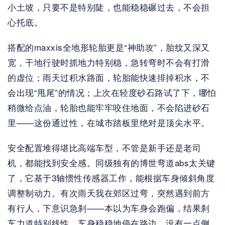
小土坡，只要不是特别陡，也能稳稳碾过去，不会担
心托底。
搭配的maxxis全地形轮胎更是“神助攻”，胎纹又深又
宽，干地行驶时抓地力特别稳，急转弯时不会有打滑
的虚位；雨天过积水路面，轮胎能快速排掉积水，不
会出现“甩尾”的情况；上次在轻度砂石路试了下，哪怕
稍微给点油，轮胎也能牢牢咬住地面，不会陷进砂石
里——这份通过性，在城市踏板里绝对是顶尖水平。
安全配置堆得堪比高端车型，不管是新手还是老司
机，都能找到安全感。同级独有的博世弯道abs太关键
了，它基于3轴惯性传感器工作，能根据车身倾斜角度
调整制动力。有次雨天我在郊区过弯，突然遇到前方
有行人，下意识急刹——本以为车身会跑偏，结果刹
车力道特别线性，车身稳稳地停在路边，没有一点侧