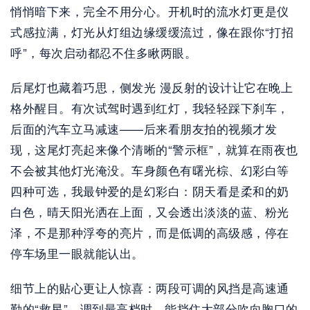
悄悄暗下来，完全不用分心。开机时的流水灯更是仪
式感拉满，灯光从灯组边缘缓缓流过，像在跟你“打招
呼”，每次启动都忍不住多瞅两眼。
后尾灯也藏着巧思，侧发光 漫反射的设计让它在晚上
格外醒目。有次试驾时遇到红灯，我轻轻踩下刹车，
后面的汽车立马减速——后来看朋友拍的视频才发
现，这尾灯亮起来像个清晰的“警示框”，就算在雨夜也
不会被其他灯光淹没。车身颜色有曙光棕、幻彩白等
四种可选，我最钟爱的是幻彩白：阴天看是柔和的奶
白色，晴天阳光洒在上面，又会透出淡淡的蓝、粉光
泽，不是那种浮夸的亮片，而是低调的高级感，停在
停车场里一眼就能认出。
细节上的贴心更让人惊喜：两段可调的风挡是高速通
勤的“救星”，调到最高档时，能挡住大部分吹向胸口的