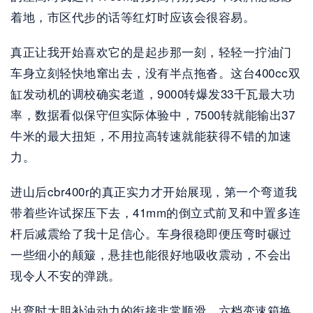
着地，市区代步的话等红灯时应该会很容易。
真正让我开始喜欢它的是起步那一刻，轻轻一拧油门
车身立刻轻快地窜出去，没有半点拖沓。这台400cc双
缸发动机的调校确实老道，9000转爆发33千瓦最大功
率，数据看似保守但实际体验中，7500转就能输出37
牛米的最大扭矩，不用拉高转速就能获得不错的加速
力。
进山后cbr400r的真正实力才开始展现，第一个弯道我
带着些许试探压下去，41mm的倒立式前叉和中置多连
杆后减震给了我十足信心。车身很稳即便压弯时碾过
一些细小的颠簸，悬挂也能很好地吸收震动，不会出
现令人不安的弹跳。
出弯时大胆补油动力的衔接非常顺滑，六档变速箱换