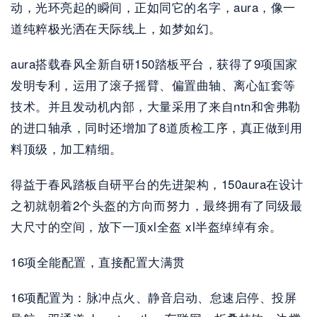
动，光环亮起的瞬间，正如同它的名字，aura，像一
道纯粹极光洒在天际线上，如梦如幻。
aura搭载春风全新自研150踏板平台，获得了9项国家
发明专利，运用了滚子摇臂、偏置曲轴、离心缸套等
技术。并且发动机内部，大量采用了来自ntn和舍弗勒
的进口轴承，同时还增加了8道质检工序，真正做到用
料顶级，加工精细。
得益于春风踏板自研平台的先进架构，150aura在设计
之初就朝着2个头盔的方向而努力，最终拥有了同级最
大尺寸的空间，放下一顶xl全盔 xl半盔绰绰有余。
16项全能配置，直接配置大满贯
16项配置为：脉冲点火、静音启动、怠速启停、投屏