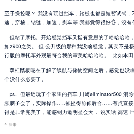
至于操控呢？ 我没有玩过挡车，踏板也都是短暂试驾，
速，穿梭，钻缝，加速，刹车等 我都觉得很好👌，没有
   但粘了摩托。开始感觉挡车又挺有意思的了哈哈哈哈
如z900之类。 但 公升级的那种我没啥感觉，其实不是
行版的摩托车外观最符合我的审美哈哈哈哈。  比如本田nt
   双杠踏板呢在了解了续航与储物空间之后，感觉也
个没什么必要了。
   ps.  但最近玩了个家里的挡车 川崎elimina
频脑子会了，实际操作…..顿挫得前仰后合……有点直接
得是非常完美了，能感到力道明显会大， 说实话 高速
归来