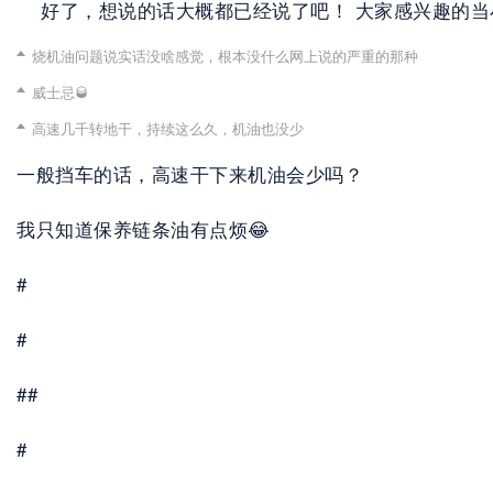
    好了，想说的话大概都已经说了吧！ 大家感兴趣的
烧机油问题说实话没啥感觉，根本没什么网上说的严重的那种
威士忌🥃
高速几千转地干，持续这么久，机油也没少
一般挡车的话，高速干下来机油会少吗？
我只知道保养链条油有点烦😂
#
#
##
#