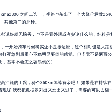
0和xmax300 之间二选一，半路也杀出了一个大降价标致xp4
一，其他第二的那种。 
评论都说好就无脑买，也不是看外观或者舆论什么的，纯粹
了然于心，一开始骑车时候确实还不是很适应，这个相对也是大
方向打死急刹后重心不稳明显要倒的感觉。但毕竟不是两百
比，基本不会怎么容易倒的） 
高油耗的工况，骑个350km绰绰有余吧！ 如果是在持续在5
表现呢 我都把数据罗列出来发出来过了，需要的可以去翻一
5。 