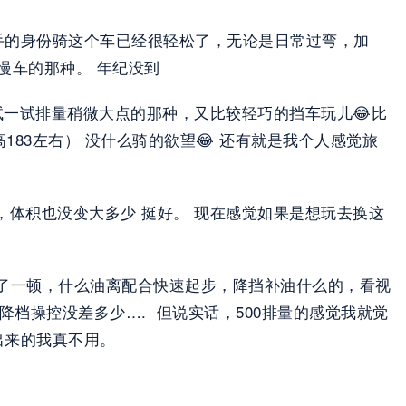
手的身份骑这个车已经很轻松了，无论是日常过弯，加
慢车的那种。 年纪没到
试一试排量稍微大点的那种，又比较轻巧的挡车玩儿😂比
183左右） 没什么骑的欲望😂 还有就是我个人感觉旅
，体积也没变大多少 挺好。 现在感觉如果是想玩去换这
都猛猛操作了一顿，什么油离配合快速起步，降挡补油什么的，看视
档操控没差多少….  但说实话，500排量的感觉我就觉
出来的我真不用。