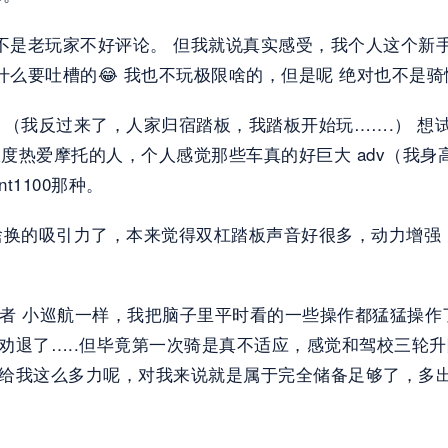
不是老玩家不好评论。 但我就说真实感受，我个人这个新
什么要吐槽的😂 我也不玩极限啥的，但是呢 绝对也不是骑
，（我反过来了，人家归宿踏板，我踏板开始玩…….） 想
极度热爱摩托的人，个人感觉那些车真的好巨大 adv（我身高
1100那种。
没啥换的吸引力了，本来觉得双杠踏板声音好很多，动力增强
tor500 消除者 小巡航一样，我把脑子里平时看的一些操作
劝退了…..但毕竟第一次骑是真不适应，感觉和驾校三轮升降
上给我这么多力呢，对我来说就是属于完全储备足够了，多