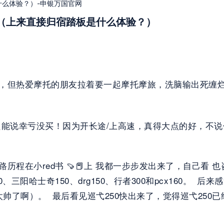
什么体验？）-申银万国官网
（上来直接归宿踏板是什么体验？）
过，但热爱摩托的朋友拉着要一起摩托摩旅，洗脑输出死缠烂打
想想只能说幸亏没买！因为开长途/上高速，真得大点的好，
路历程在小red书 🍠📕上 我都一步步发出来了，自己看
150、三阳哈士奇150、drg150、行者300和pcx160。
实车太帅了啊）。  最后看见巡弋250快出来了，觉得巡弋2