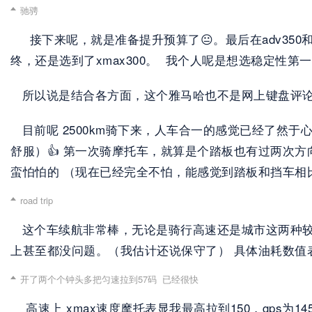
驰骋
     接下来呢，就是准备提升预算了😐。最后在adv35
终，还是选到了xmax300。  我个人呢是想选稳定性第
   所以说是结合各方面，这个雅马哈也不是网上键盘
   目前呢 2500km骑下来，人车合一的感觉已经
舒服）👍 第一次骑摩托车，就算是个踏板也有过两次
蛮怕怕的 （现在已经完全不怕，能感觉到踏板和挡车相
road trip
   这个车续航非常棒，无论是骑行高速还是城市这两种较
上甚至都没问题。（我估计还说保守了） 具体油耗数值
开了两个个钟头多把匀速拉到57码  已经很快
    高速上 xmax速度摩托表显我最高拉到150，gps为14