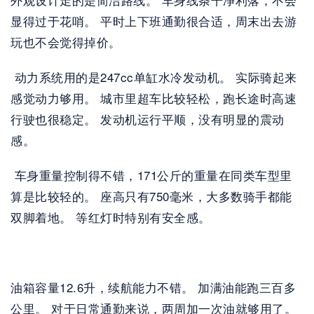
显得过于花哨。 平时上下班通勤很合适，周末出去游
玩也不会觉得掉价。
 动力系统用的是247cc单缸水冷发动机。 实际骑起来
感觉动力够用。 城市里超车比较轻松，跑长途时高速
行驶也很稳定。 发动机运行平顺，没有明显的震动
感。
 车身重量控制得不错，171公斤的重量在同类车型里
算是比较轻的。 座高只有750毫米，大多数骑手都能
双脚着地。 等红灯时特别有安全感。
油箱容量12.6升，续航能力不错。 加满油能跑三百多
公里。 对于日常通勤来说，两周加一次油就够用了。