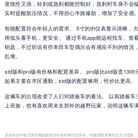
度线性又强，轻刹或急刹都能控制好，急刹时车身不会猛地低
实时提醒胎压情况，不用担心半路爆胎，增加了安全感。 
智能配置符合年轻人的需求。 5寸的tft仪表显示清晰
用低头看手机，更安全。 通过手机app能远程找车、查
钥匙，不过听说有些本田车型偶尔会有感应不到的情况
乱堆。  
std版和pro版有价格和配置差异。 pro版比std版
如果主要在市区通勤，std版的配置够用，性价比更高。 
这辆车的出现改变了人们对踏板车的看法。 以前踏板车
上班族，也有喜欢周末去郊外的越野玩家，说明这辆车满
原创作品申银万国官网的版权归作者和摩托范所有，转载请联系摩托范官方团队