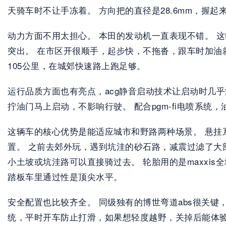
天骑车时不让手冻着。 方向把的直径是28.6mm，握起来
动力方面不用太担心。 本田的发动机一直表现不错。 这辆车用
突出。 在市区开很顺手，起步快，不拖沓，跟车时加油
105公里，在城郊快速路上跑足够。 
运行品质方面也有亮点，acg静音启动技术让启动时几乎
拧油门马上启动，不影响行驶。 配合pgm-fi电喷系统，
这辆车的核心优势是能适应城市和野路两种场景。 悬挂系统配
置。 之前去郊外玩，遇到坑洼的砂石路，减震过滤了大
小土坡或坑洼路可以直接骑过去。 轮胎用的是maxx
踏板车里通过性是顶尖水平。  
安全配置也比较齐全。 同级独有的博世弯道abs很关键
统，平时开车防止打滑，如果想轻度越野，关掉后能体验更