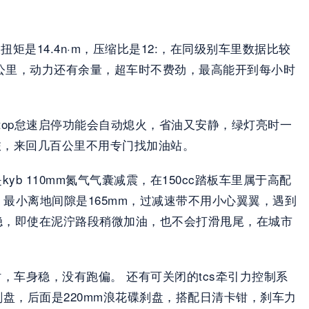
扭矩是14.4n·m，压缩比是12:，在同级别车里数据比较
0公里，动力还有余量，超车时不费劲，最高能开到每小时
top怠速启停功能会自动熄火，省油又安静，绿灯亮时一
旅，来回几百公里不用专门找加油站。  
b 110mm氮气气囊减震，在150cc踏板车里属于高配
最小离地间隙是165mm，过减速带不用小心翼翼，遇到
都稳，即使在泥泞路段稍微加油，也不会打滑甩尾，在城市
，车身稳，没有跑偏。 还有可关闭的tcs牵引力控制系
盘，后面是220mm浪花碟刹盘，搭配日清卡钳，刹车力