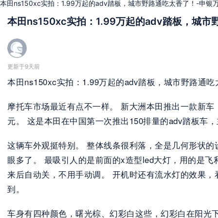
本田ns150xc实拍：1.99万起的adv踏板，城市野路通吃太香了！-申银
本田ns150xc实拍：1.99万起的adv踏板，城
更新于9天前
本田ns150xc实拍：1.99万起的adv踏板，城市野路通吃
摩托车市场最近有点不一样。 新大洲本田推出一款新车，上市后
元。 这是本田在中国第一次推出150排量的adv踏板车
这辆车外观挺特别。 整体线条很利落，全是几何形状的设
眼多了。 最吸引人的是前面的x造型led大灯，用的
来后自动关，不用手动调。 开机时还有流水灯的效果，
到。 
车身有四种颜色，曙光棕、幻彩白这些，幻彩白在阳光下