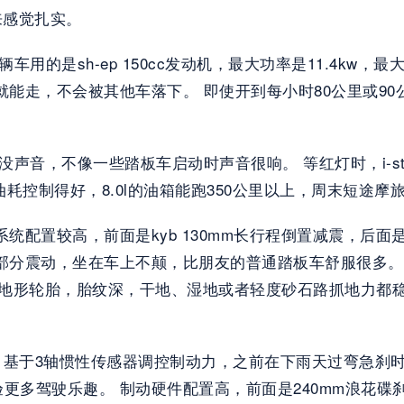
感觉扎实。  
的是sh-ep 150cc发动机，最大功率是11.4kw，最大
就能走，不会被其他车落下。 即使开到每小时80公里或9
没声音，不像一些踏板车启动时声音很响。 等红灯时，i-s
油耗控制得好，8.0l的油箱能跑350公里以上，周末短途摩
置较高，前面是kyb 130mm长行程倒置减震，后面是ky
部分震动，坐在车上不颠，比朋友的普通踏板车舒服很多。 
is全地形轮胎，胎纹深，干地、湿地或者轻度砂石路抓地力
，基于3轴惯性传感器调控制动力，之前在下雨天过弯急刹时
多驾驶乐趣。 制动硬件配置高，前面是240mm浪花碟刹