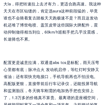
大la，得把转速拉上去才有力，更适合跑高速。我这种
天天在市区钻缝的，肯定选aura这种前段猛的，毕竟
谁也不会骑着复古踏板天天跑极速不是？而且这发动
机还堆了博世电喷、盖茨皮带这些国际大牌配件，震
动抑制做得相当到位，60km/h巡航手把几乎没震感，
长途骑也不累。
配置更是诚意拉满，双通道abs tcs是标配，雨天压弯
心里都有底；脉冲点火 发动机启停，等红灯时安静又
省油；还有双快充电接口，手机导航再也不怕没电。
高配版更狠，直接带前后行车记录仪，还能投屏导航
和监测胎压，冬天骑车刚需的电加热手把也安排上
了，1.3万多的价格真不算贵。最离谱的是座桶空间，
居然能同时塞下一顶全盔和一顶半盔，之前骑过的复