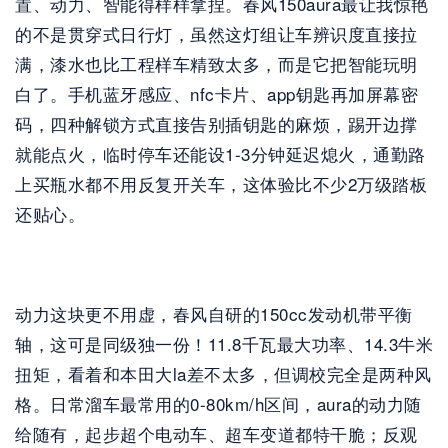
置、动力、智能得样样拿捏。春风150aura最让我惊艳
的不是贯穿式日行灯，虽然这灯组让车辨识度直接拉
满，漆水也比工程样车精致太多，而是它把智能玩明
白了。手机蓝牙感应、nfc卡片、app钥匙再加屏幕密
码，四种解锁方式直接告别插钥匙的麻烦，踢开边撑
就能点火，临时停车还能设1-3分钟延迟熄火，通勤路
上买瓶水都不用反复开关车，这体验比不少2万级踏板
还贴心。
动力这块更不用虚，春风自研的150cc发动机带平衡
轴，这可是同级独一份！11.8千瓦最大功率、14.3牛米
扭矩，看着和本田大la差不太多，但调校完全是两种风
格。日常溜车最常用的0-80km/h区间，aura的动力随
给随有，起步超个电动车、超车变道都特干脆；反观