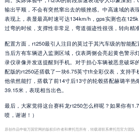
输出平顺，不会有突然窜出去的顿挫感。中高速域的表现同
表现上，表显最高时速可达134km/h，gps实测也在
过弯的时候，支撑性非常足，弯道循迹性很强，转向精
配置方面，rt250最引人注目的莫过于其汽车级的智能
当后方有车辆进入监测区域，仪表两侧会亮起黄色警示
录仪录像并发送提醒到手机。对于担心车辆被恶意破坏
配版的rt250还搭载了一块6.75英寸tft全彩仪表
他依然能打，搭载了前14寸后13寸的轮毂搭配赫璐半热
39.15米，表现相当出色。
最后，大家觉得这台赛科龙rt250怎么样呢？如果你有
喷，谢谢！）
原创作品申银万国官网的版权归作者和摩托范所有，转载请联系摩托范官方团队