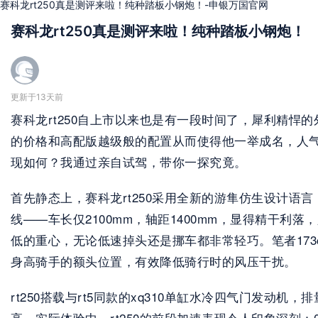
赛科龙rt250真是测评来啦！纯种踏板小钢炮！-申银万国官网
赛科龙rt250真是测评来啦！纯种踏板小钢炮！
更新于13天前
赛科龙rt250自上市以来也是有一段时间了，犀利精悍的
的价格和高配版越级般的配置从而使得他一举成名，人气直
现如何？我通过亲自试驾，带你一探究竟。
首先静态上，赛科龙rt250采用全新的游隼仿生设计语言
线——车长仅2100mm，轴距1400mm，显得精干利
低的重心，无论低速掉头还是挪车都非常轻巧。笔者173
身高骑手的额头位置，有效降低骑行时的风压干扰。
rt250搭载与rt5同款的xq310单缸水冷四气门发动机
高。实际体验中，rt250的前段加速表现令人印象深刻：