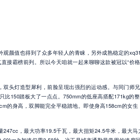
外观颜值也得到了众多年轻人的青睐，另外成熟稳定的xq31
接霸榜前列。所以今天咱就一起来聊聊这款被冠以“价格屠
，双头灯造型犀利，前脸呈现出强烈的运动感。与同门师兄rt
落，只比150踏板大了一点点。750mm的低座高搭配171
cm的身高，双脚能完全平稳踏地。即使身高158cm的女生
，排量247cc，最大功率19.5千瓦，最大扭矩24.5牛米，
0-60km/h加速仅需3.58秒，这正是城市通勤最常用的