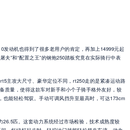
0发动机也得到了很多老用户的肯定，再加上14999元起
夫”和“配置之王”的钢炮250踏板究竟在实际骑行中表
5主攻大尺寸、豪华定位不同，rt250走的是紧凑运动路
kg的整备质量，使得这款车对新手和小个子骑手格外友好，较
，也能轻松驾驭。手动可调风挡升至最高时，可达173cm
最大马力26.5匹。这套动力系统经过市场检验，技术成熟度较
速度区间。红绿灯起步时，轻拧油门就能轻松领先车流。动力