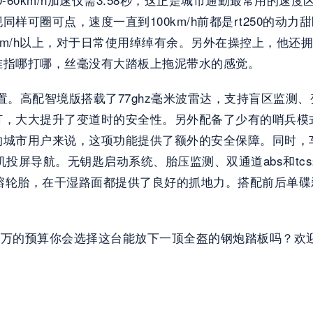
样可圈可点，速度一直到100km/h前都是rt250的动
125km/h以上，对于日常使用绰绰有余。另外在操控上，
准指哪打哪，丝毫没有大踏板上拖泥带水的感觉。
配置。高配智境版搭载了77ghz毫米波雷达，支持盲区监
灯，大大提升了变道时的安全性。另外配备了少有的哨兵模
的城市用户来说，这项功能提供了额外的安全保障。同时，
，支持手机投屏导航。无钥匙启动系统、胎压监测、双通道abs
熔轮胎，在干湿路面都提供了良好的抓地力。搭配前后单碟刹
1.7万的预算你会选择这台能放下一顶全盔的钢炮踏板吗？