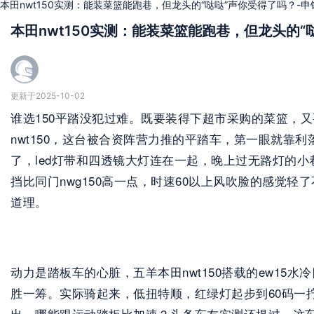
本田nwt150实测：能装菜篮能跑巷，但龙头的“哒哒”声你受得了吗？-
本田nwt150实测：能装菜篮能跑巷，但龙头的“
更新于2025-10-02
谁选150平踏没犯过难。既要装得下超市采购的菜篮，
nwt150，这台被合资阵营力推的平踏车，第一眼就靠利
了，led灯带和四透镜大灯连在一起，晚上过无路灯的
挡比同门nwg150高一点，时速60以上风吹脸的感觉
道理。
动力是踏板车的心脏，五羊本田nwt150搭载的ew15水冷
胜一筹。实际骑起来，低扭特顺，红绿灯起步到60码一拧
出，哪能跟运动踏板比加速？头条车友实测还提过，这车