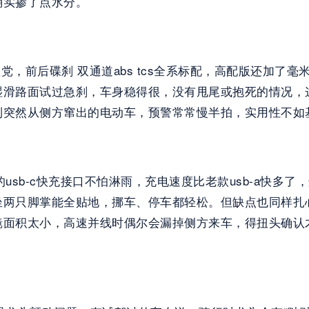
确实掺了点水分。
置党，前后碟刹 双通道abs tcs全系标配，高配版还加了毫
湿滑路面试过急刹，车身稳得很，没有甩尾或抱死的情况，
突然从侧方窜出的电动车，预警常常慢半拍，实用性不如基础
的usb-c快充接口不怕淋雨，充电速度比老款usb-a快
前坐两只脚掌能全贴地，挪车、停车都轻松。但缺点也同样
镜面积太小，高速并线时偶尔会漏掉侧方来车，得扭头确认