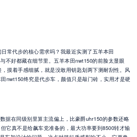
们日常代步的核心需求吗？我最近实测了五羊本田
与不好都藏在细节里。五羊本田nwt150的前脸太显眼
拼接，摸着手感细腻，就是没敢用钥匙划两下测耐刮性。风
田nwt150终究是代步车，颜值只是敲门砖，实用才是硬
矩，数据在同级别里算主流偏上，比豪爵uhr150的参数还略
但它真不是给飙车党准备的，最大功率要到8500转才输
能是车架设计的问题，这点对骑行质感影响不小。它更像