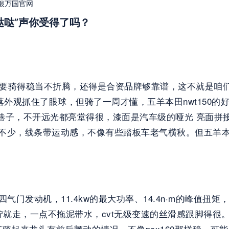
申银万国官网
哒哒”声你受得了吗？
又要骑得稳当不折腾，还得是合资品牌够靠谱，这不就是咱
落外观抓住了眼球，但骑了一周才懂，五羊本田nwt150的好
小巷子，不开远光都亮堂得很，漆面是汽车级的哑光 亮面
轻了不少，线条带运动感，不像有些踏板车老气横秋。但五羊本
四气门发动机，11.4kw的最大功率、14.4n·m的峰值扭
就走，一点不拖泥带水，cvt无级变速的丝滑感跟脚得很。
骑起来龙头有前后颤动的情况，不像pcx160那样稳，可