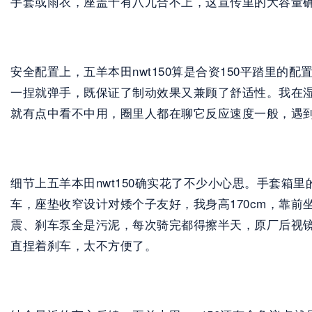
手套或雨衣，座盖十有八九合不上，这宣传里的大容量
安全配置上，五羊本田nwt150算是合资150平踏里的配
一捏就弹手，既保证了制动效果又兼顾了舒适性。我在
就有点中看不中用，圈里人都在聊它反应速度一般，遇到
细节上五羊本田nwt150确实花了不少小心思。手套箱里
车，座垫收窄设计对矮个子友好，我身高170cm，靠
震、刹车泵全是污泥，每次骑完都得擦半天，原厂后视
直捏着刹车，太不方便了。