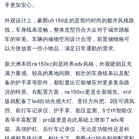
手更加安心。
外观设计上，豪爵ufr150走的是简约时尚的都市风格路
线，车身线条流畅，整体造型符合大众对于城市踏板
车的审美。车辆的储物空间设计合理，前置储物格可
以方便放置一些小物品，满足日常通勤的需求。
新大洲本田ns150xc则是跨界adv风格，外观硬朗且充
满力量感。较高的离地间隙、粗壮的车身线条以及配
备的护手罩等部件，都彰显出它能够应对更多复杂路
况的特质。在配置方面，ns150xc更是全面领先。std
版就配备了led自动光感大灯、变径方向把、2段可调风
挡、前行车记录仪、护手罩、胎压监测、5寸tft智能仪
表等丰富配置；pro版更是在此基础上增加了adv尾
箱、高强护杠、后行车记录仪，无论是功能性还是科
技感都直接拉满。相比之下，豪爵ufr150在智能配置和