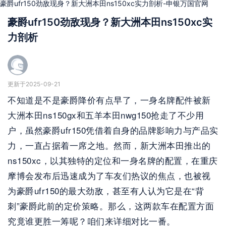
豪爵ufr150劲敌现身？新大洲本田ns150xc实力剖析-申银万国官网
豪爵ufr150劲敌现身？新大洲本田ns150xc实
力剖析
更新于2025-09-21
不知道是不是豪爵降价有点早了，一身名牌配件被新
大洲本田ns150gx和五羊本田nwg150抢走了不少用
户，虽然豪爵ufr150凭借着自身的品牌影响力与产品实
力，一直占据着一席之地。然而，新大洲本田推出的
ns150xc，以其独特的定位和一身名牌的配置，在重庆
摩博会发布后迅速成为了车友们热议的焦点，也被视
为豪爵ufr150的最大劲敌，甚至有人认为它是在“背
刺”豪爵此前的定价策略。那么，这两款车在配置方面
究竟谁更胜一筹呢？咱们来详细对比一番。