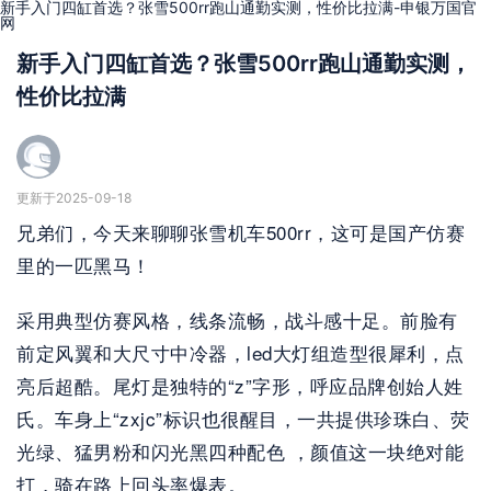
新手入门四缸首选？张雪500rr跑山通勤实测，性价比拉满-申银万国官
网
新手入门四缸首选？张雪500rr跑山通勤实测，
性价比拉满
更新于2025-09-18
兄弟们，今天来聊聊张雪机车500rr，这可是国产仿赛
里的一匹黑马！
采用典型仿赛风格，线条流畅，战斗感十足。前脸有
前定风翼和大尺寸中冷器，led大灯组造型很犀利，点
亮后超酷。尾灯是独特的“z”字形，呼应品牌创始人姓
氏。车身上“zxjc”标识也很醒目，一共提供珍珠白、荧
光绿、猛男粉和闪光黑四种配色 ，颜值这一块绝对能
打，骑在路上回头率爆表。