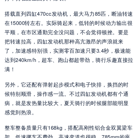
搭载直列四缸470cc发动机，最大马力85匹，断油转速
在15000转左右。实际骑起来，低转的时候动力输出很
平顺，在市区通勤完全没问题，不会觉得顿挫。要是
把转速拉高，四缸发动机那种高亢激昂的声浪就来
了，加速感特别强，实测零百加速只要3.4秒，极速能
达到240km/h，超车、跑山都超带劲，骑行乐趣直接拉
满！
另外，它还配有弹射起步模式和电子快排，换挡的时
候特别顺滑，操作感一流。不过四缸发动机都有个通
病，就是发热量比较大，夏天骑行的时候腿部能明显
感觉到热浪。
整车整备质量只有168kg，搭配高刚性铝合金双翼梁车
架，低速挪车不费劲，高速变道也很稳。785mm的座