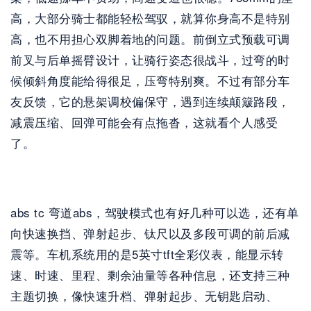
高，大部分骑士都能轻松驾驭，就算你身高不是特别
高，也不用担心双脚着地的问题。前倒立式预载可调
前叉与后单摇臂设计，让骑行姿态很战斗，过弯的时
候倾斜角度能给得很足，压弯特别爽。不过有部分车
友反馈，它的悬架调校偏保守，遇到连续颠簸路段，
减震压缩、回弹可能会有点拖沓，这就看个人感受
了。
abs tc 弯道abs，驾驶模式也有好几种可以选，还有单
向快速换挡、弹射起步、钛尺以及多段可调的前后减
震等。车机系统用的是5英寸tft全彩仪表，能显示转
速、时速、里程、剩余油量等各种信息，还支持三种
主题切换，像快速升档、弹射起步、无钥匙启动、