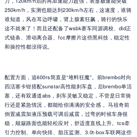
力，120km/h后的再加速能力超强，表显极速能突破
250km/h，实测也能达到230km/h左右，这速度，谁骑
谁知道，风在耳边呼啸，肾上腺素狂飙，骑行的快乐
这不就来了！而且还配备了wsbk赛车同源调校、did正
式链条、滑动离合器、fcc摩擦片这些黑科技，稳定性
和操控性都没得说。
配置方面，追600rs简直是“堆料狂魔”。前brembo对向
四活塞卡钳搭配sunstar高性能刹车盘，后brembo单活
塞，还有双通道abs，刹车灵敏又稳定，不管是日常骑
行还是紧急情况，都能给你满满的安全感 。马祖奇前
倒置减震加液压预载可调后减震，过弯的时候车身很
稳，颠簸路面也能轻松应对，舒适度直线上升。tcs牵
引力控制、单向快排、胎压监测、3.0t-box车联网这些