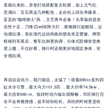
里骑出来的，异形灯组搭配复古轮廓，加上元气红、
意满白、宝石黑这几种配色，走在街上回头率爆表，
妥妥的“咖啡骑士”风 ，文艺青年必备！头罩版则是攻
击性十足，刀锋式led矩阵大灯，夜晚骑行超酷炫，运
动感拉满，喜欢现代运动风格的朋友肯定爱惨。牌照
框移到车尾后，整车比例更协调，分体式阶梯坐垫角
度上翘，不仅好看，骑行时还能更好地固定身体，安
全感拉满。
再说说这动力，我只能说，太猛了！搭载680cc直列四
缸水冷引擎，最大马力101.3匹 ，最大功率74.5kw，
最大扭矩68n·m。低转时动力输出很顺畅，市区骑行完
全不会有顿挫感，超车轻轻松松。高转的时候更是给