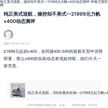
纯正美式巡航，操控却不美式—21999元力帆v400动态测评-申银万国官
网
纯正美式巡航，操控却不美式—21999元力帆
v400动态测评
更新于2024-09-27
21999元起的v400，在同级450-500的巡航车型中优势
明显，那么v400的实际动态表现如何呢，咱们今天一
探究竟。
纯正美式巡航，300排量的价格—21999元起力帆v
近年来巡航市场的火热，众多车型的让摩友们已经选择困难，诸如运动巡航，复古巡航，要说纯正的美式巡航，还得是力帆的v系列巡航，从之前名声在外的v16，再到如今的进阶版-力帆v400，对于美式巡航风格的掌握度，力帆一直在线，本次趁着摩展的空档，来到力帆工厂，为大家带来一手的试驾体验，咱们先看静态测评，后续动态测评即将奉上。v400暗夜版21999元，闪耀版22999元，都分为珍珠白、珠光黑两个配色，两个版本配置没有差异，1000元的差异在于闪耀版采用大量镀铬件（本次测评为闪耀版），暗夜版的排气管、前减震、空滤盖、发动机边盖都是喷漆处理，如下官方标准照所示。个人认为这台v400最赏心悦目，还是其纯正的
23846浏览 · 35评论