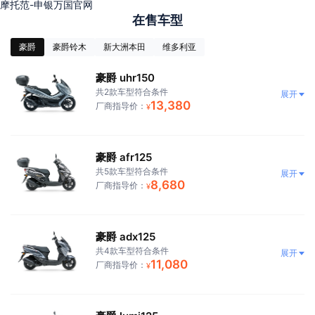
摩托范-申银万国官网
在售车型
豪爵
豪爵铃木
新大洲本田
维多利亚
豪爵 uhr150
共2款车型符合条件
展开
13,380
厂商指导价：
¥
豪爵 afr125
共5款车型符合条件
展开
8,680
厂商指导价：
¥
豪爵 adx125
共4款车型符合条件
展开
11,080
厂商指导价：
¥