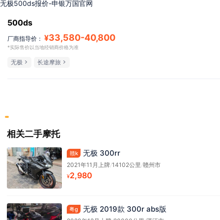
无极500ds报价-申银万国官网
500ds
33,580
-
40,800
¥
厂商指导价：
*实际售价以当地经销商价格为准
无极
长途摩旅
相关二手摩托
无极 300rr
赣k
2021年11月上牌
/
14102公里
/
赣州市
2,980
¥
无极 2019款 300r abs版
粤g