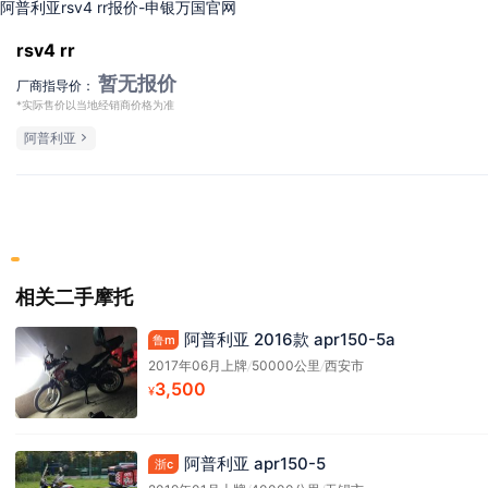
阿普利亚rsv4 rr报价-申银万国官网
rsv4 rr
暂无报价
厂商指导价：
*实际售价以当地经销商价格为准
阿普利亚
相关二手摩托
阿普利亚 2016款 apr150-5a
鲁m
2017年06月上牌
/
50000公里
/
西安市
3,500
¥
阿普利亚 apr150-5
浙c