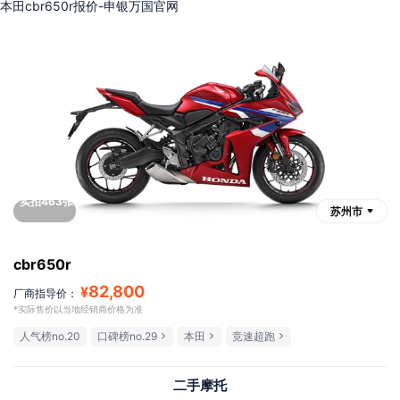
本田cbr650r报价-申银万国官网
实拍463张
苏州市
cbr650r
82,800
¥
厂商指导价：
*实际售价以当地经销商价格为准
人气榜no.20
口碑榜no.29
本田
竞速超跑
二手摩托