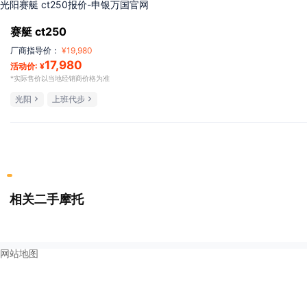
光阳赛艇 ct250报价-申银万国官网
赛艇 ct250
厂商指导价：
¥
19,980
17,980
活动价: ¥
*实际售价以当地经销商价格为准
光阳
上班代步
相关二手摩托
网站地图