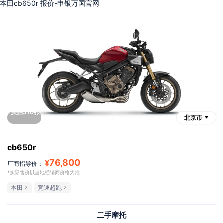
本田cb650r 报价-申银万国官网
实拍510张
北京市
cb650r
76,800
¥
厂商指导价：
*实际售价以当地经销商价格为准
本田
竞速超跑
二手摩托