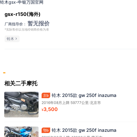
铃木gsx-申银万国官网
gsx-r150(海外)
暂无报价
厂商指导价：
*实际售价以当地经销商价格为准
铃木
相关二手摩托
铃木 2015款 gw 250f inazuma
京b
2016年08月上牌
/
59777公里
/
北京市
3,500
¥
铃木 2015款 gw 250f inazuma
鄂b