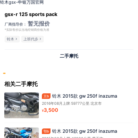
铃木gsx-申银万国官网
gsx-r 125 sports pack
暂无报价
厂商指导价：
*实际售价以当地经销商价格为准
铃木
上班代步
二手摩托
相关二手摩托
铃木 2015款 gw 250f inazuma
京b
2016年08月上牌
/
59777公里
/
北京市
3,500
¥
铃木 2015款 gw 250f inazuma
鄂b