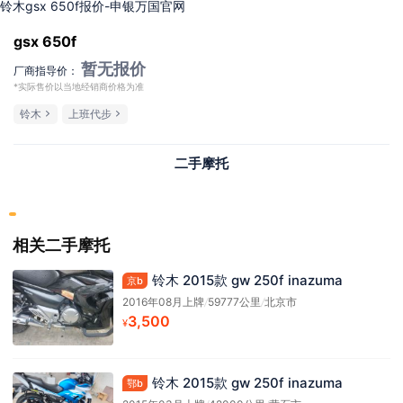
铃木gsx 650f报价-申银万国官网
gsx 650f
暂无报价
厂商指导价：
*实际售价以当地经销商价格为准
铃木
上班代步
二手摩托
相关二手摩托
铃木 2015款 gw 250f inazuma
京b
2016年08月上牌
/
59777公里
/
北京市
3,500
¥
铃木 2015款 gw 250f inazuma
鄂b