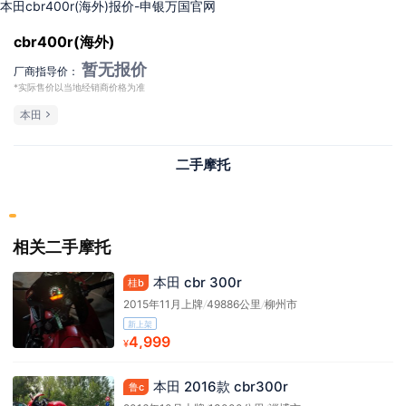
本田cbr400r(海外)报价-申银万国官网
cbr400r(海外)
暂无报价
厂商指导价：
*实际售价以当地经销商价格为准
本田
二手摩托
相关二手摩托
本田 cbr 300r
桂b
2015年11月上牌
/
49886公里
/
柳州市
新上架
4,999
¥
本田 2016款 cbr300r
鲁c