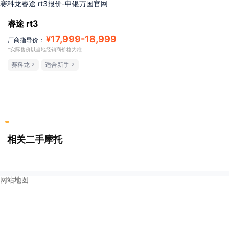
赛科龙睿途 rt3报价-申银万国官网
睿途 rt3
17,999
-
18,999
¥
厂商指导价：
*实际售价以当地经销商价格为准
赛科龙
适合新手
相关二手摩托
网站地图