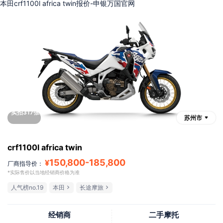
本田crf1100l africa twin报价-申银万国官网
实拍317张
苏州市
crf1100l africa twin
150,800
-
185,800
¥
厂商指导价：
*实际售价以当地经销商价格为准
人气榜no.19
本田
长途摩旅
经销商
二手摩托