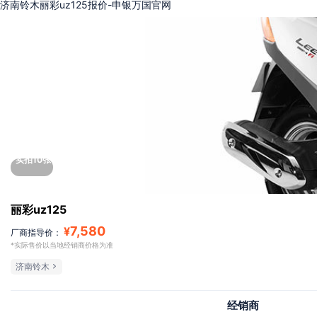
济南铃木丽彩uz125报价-申银万国官网
实拍10张
丽彩uz125
7,580
¥
厂商指导价：
*实际售价以当地经销商价格为准
济南铃木
经销商