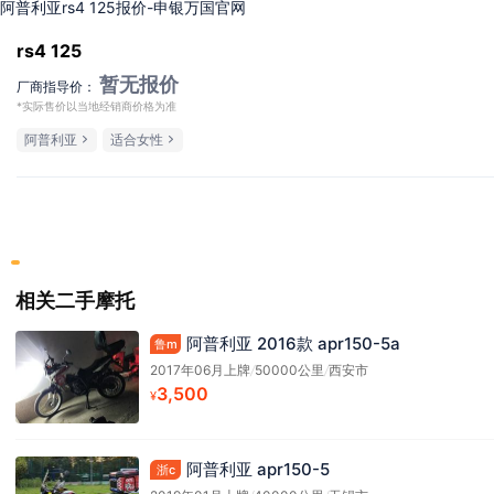
阿普利亚rs4 125报价-申银万国官网
rs4 125
暂无报价
厂商指导价：
*实际售价以当地经销商价格为准
阿普利亚
适合女性
相关二手摩托
阿普利亚 2016款 apr150-5a
鲁m
2017年06月上牌
/
50000公里
/
西安市
3,500
¥
阿普利亚 apr150-5
浙c