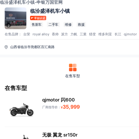
临汾盛泽机车小镇-申银万国官网
临汾盛泽机车小镇
售新车
二手车
维修
救援
2
在售品牌：
台荣
royal alloy
香帅
派方
力帆
三業
猎变
维多利亚
长江
qjmotor
山西省临汾市尧都区百汇南路
在售车型
在售车型
qjmotor 闪600
35,999
厂商指导价：
¥
无极 翼龙 sr150r