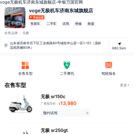
voge无极机车济南东城旗舰店-申银万国官网
voge无极机车济南东城旗舰店
售新车
二手车
试驾
维修
救援
15
在售品牌：
无极
山东省济南市历下区工业南路80号城投伴山居一区1-151（茂岭
花苑西侧80米）
680.5km
在售车型
二手摩托
驾校报名
在售车型
更多
无极 sr150c
13,980
厂商指导价：
¥
预约试驾
无极 sr250gt