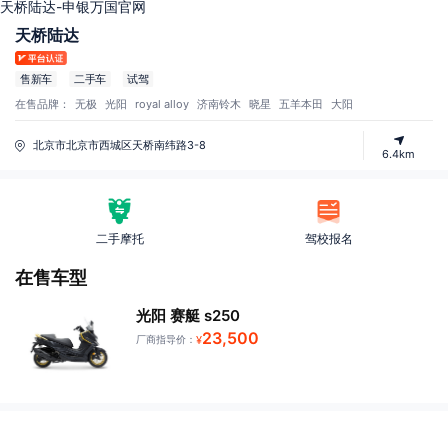
天桥陆达-申银万国官网
天桥陆达
售新车
二手车
试驾
在售品牌：
无极
光阳
royal alloy
济南铃木
晓星
五羊本田
大阳
北京市北京市西城区天桥南纬路3-8
6.4km
二手摩托
驾校报名
在售车型
光阳 赛艇 s250
23,500
厂商指导价：
¥